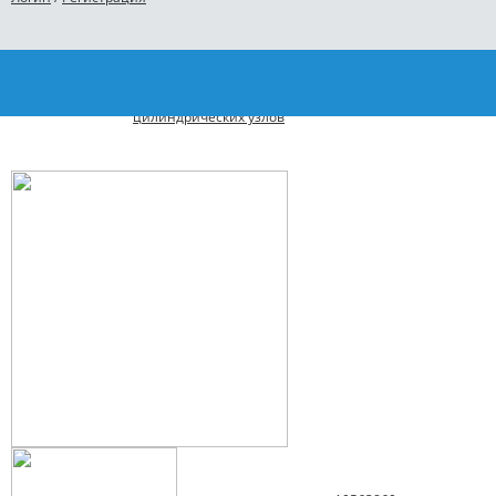
Главная
Каталог
WEICON Chemistry
Анаэробные клеи 
AN 301-48 20мл Анаэробные клеи и герметики для фи
цилиндрических узлов