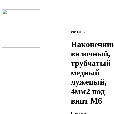
klk94C6
Наконечни
вилочный,
трубчатый
медный
луженый,
4мм2 под
винт М6
Под заказ