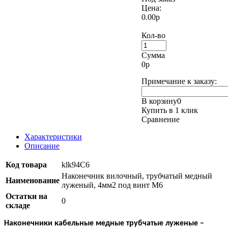
Цена:
0.00р
Кол-во
Сумма
0
р
Примечание к заказу:
В корзину
0
Купить в 1 клик
Сравнение
Характеристики
Описание
Код товара
klk94C6
Наконечник вилочный, трубчатый медный
Наименование
луженый, 4мм2 под винт М6
Остатки на
0
складе
Наконечники кабельные медные трубчатые луженые
–