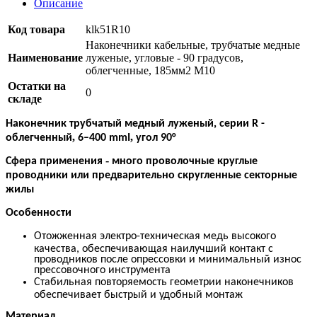
Описание
Код товара
klk51R10
Наконечники кабельные, трубчатые медные
Наименование
луженые, угловые - 90 градусов,
облегченные, 185мм2 М10
Остатки на
0
складе
Наконечник трубчатый медный луженый, серии R -
,
,
облегченный
6
–
400 mm
І
угол 90°
-
Сфера применения
много проволочные круглые
проводники или предварительно скругленные секторные
жилы
Особенности
Отожженная электро-техническая медь высокого
качества, обеспечивающая наилучший контакт с
проводников после опрессовки и минимальный износ
прессовочного инструмента
Стабильная повторяемость геометрии наконечников
обеспечивает быстрый и удобный монтаж
Материал