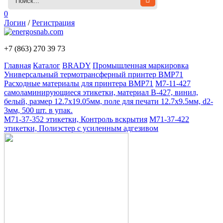
0
Логин
/
Регистрация
+7 (863)
270 39 73
Главная
Каталог
BRADY
Промышленная маркировка
Универсальный термотрансферный принтер BMP71
Расходные материалы для принтера BMP71
M7-11-427
самоламинирующиеся этикетки, материал B-427, винил,
белый, размер 12.7х19.05мм, поле для печати 12.7x9.5мм, d2-
3мм, 500 шт. в упак.
M71-37-352 этикетки, Контроль вскрытия
M71-37-422
этикетки, Полиэстер с усиленным адгезивом