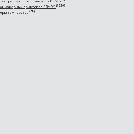
рмотрансферные принтеры BRADY
(1759)
тационарных принтеров BRADY
(20)
торы температур