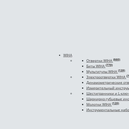
WIHA
(660)
Отвертки WIHA
(770)
Биты WIHA
(139)
Мультитулы WIHA
(7
Электроотвертки WIHA
Динамометрические отв
Измерительный инстру
Шестигранники и L-клю
Шарнирно-губцевые ин
(120)
Молотки WIHA
Инструментальные наб