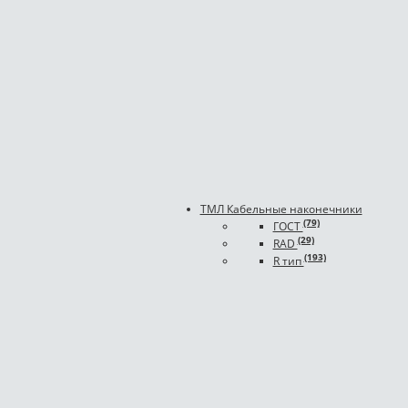
ТМЛ Кабельные наконечники
(79)
ГОСТ
(29)
RAD
(193)
R тип