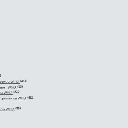
)
(213)
ертки WIHA
(13)
мент WIHA
(520)
чи WIHA
(420)
струменты WIHA
(95)
оры WIHA