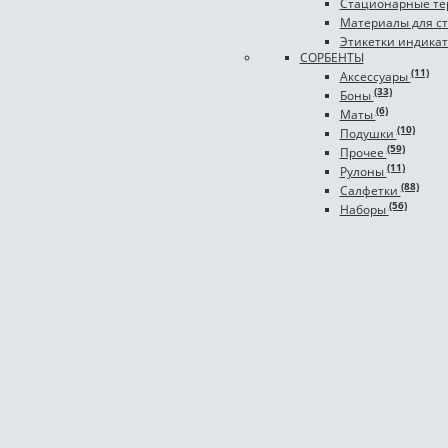
Стационарные те
Материалы для с
Этикетки индика
СОРБЕНТЫ
(11)
Аксессуары
(33)
Боны
(6)
Маты
(10)
Подушки
(59)
Прочее
(11)
Рулоны
(88)
Салфетки
(56)
Наборы