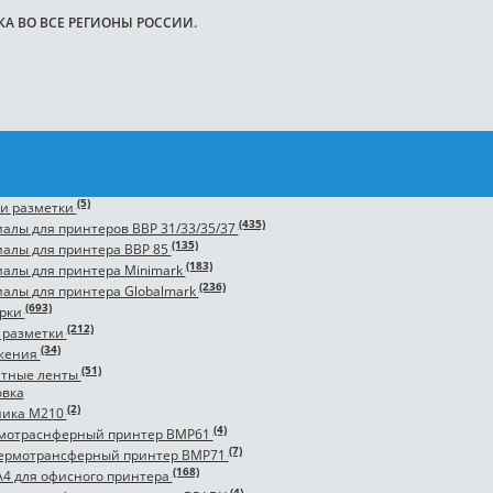
 ВО ВСЕ РЕГИОНЫ РОССИИ.
ность
(5)
 и разметки
(435)
алы для принтеров BBP 31/33/35/37
(135)
алы для принтера BBP 85
(183)
алы для принтера Minimark
(236)
алы для принтера Globalmark
(693)
ирки
(212)
 разметки
(34)
ьжения
(51)
тные ленты
вка
(2)
ника M210
(4)
мотраснферный принтер BMP61
(7)
ермотрансферный принтер BMP71
(168)
 А4 для офисного принтера
(4)