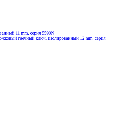
ванный 11 mm, серия 5590N
ожковый гаечный ключ, изолированный 12 mm, серия