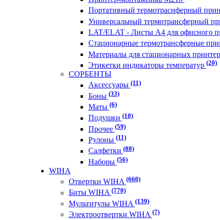
Портативный термотраснферный при
Универсальный термотрансферный п
LAT/ELAT - Листы А4 для офисного 
Стационарные термотрансферные п
Материалы для стационарных принт
(20)
Этикетки индикаторы температур
СОРБЕНТЫ
(11)
Аксессуары
(33)
Боны
(6)
Маты
(10)
Подушки
(59)
Прочее
(11)
Рулоны
(88)
Салфетки
(56)
Наборы
WIHA
(660)
Отвертки WIHA
(770)
Биты WIHA
(139)
Мультитулы WIHA
(7)
Электроотвертки WIHA