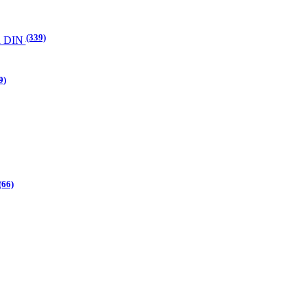
(339)
а DIN
9)
(66)