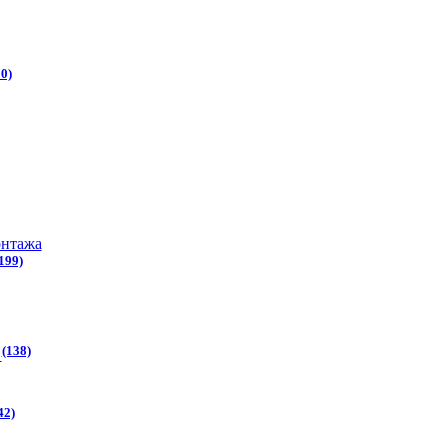
0)
онтажа
199)
(138)
ы
42)