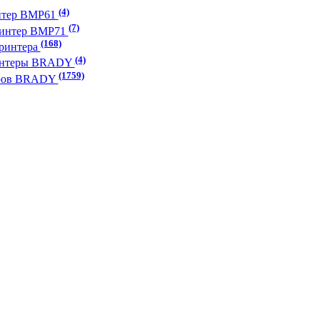
(4)
нтер BMP61
(7)
ринтер BMP71
(168)
принтера
(4)
ринтеры BRADY
(1759)
еров BRADY