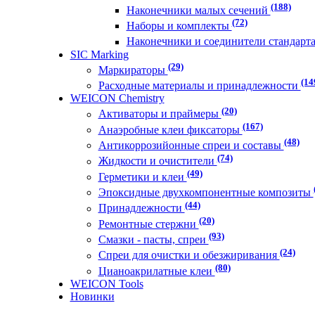
(188)
Наконечники малых сечений
(72)
Наборы и комплекты
Наконечники и соединители стандарт
SIC Marking
(29)
Маркираторы
(14
Расходные материалы и принадлежности
WEICON Chemistry
(20)
Активаторы и праймеры
(167)
Анаэробные клеи фиксаторы
(48)
Антикоррозийонные спреи и составы
(74)
Жидкости и очистители
(49)
Герметики и клеи
Эпоксидные двухкомпонентные композиты
(44)
Принадлежности
(20)
Ремонтные стержни
(93)
Смазки - пасты, спреи
(24)
Спреи для очистки и обезжиривания
(80)
Цианоакрилатные клеи
WEICON Tools
Новинки