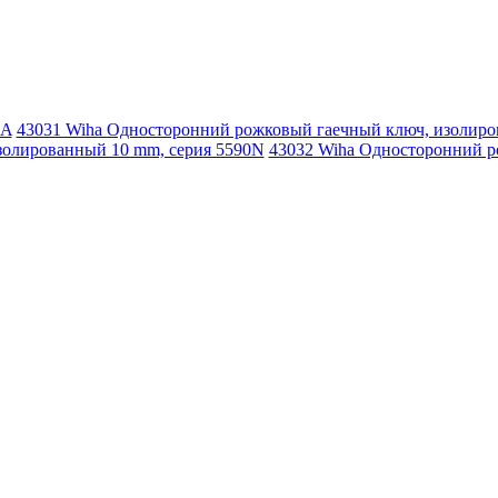
HA
43031 Wiha Односторонний рожковый гаечный ключ, изолиро
золированный 10 mm, серия 5590N
43032 Wiha Односторонний р