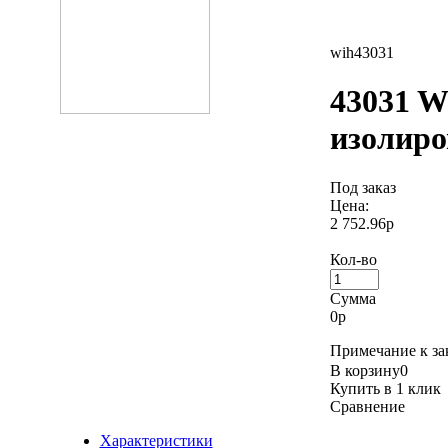
wih43031
43031 W
изолиро
Под заказ
Цена:
2 752.96р
Кол-во
Сумма
0
р
Примечание к зак
В корзину
0
Купить в 1 клик
Сравнение
Характеристики