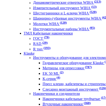
(213)
Динамометрические отвертки WIHA
(13)
Измерительный инструмент WIHA
(520)
Шестигранники и L-ключи WIHA
(42
Шарнирно-губцевые инструменты WIHA
(120)
Молотки WIHA
(95)
Инструментальные наборы WIHA
ТМЛ Кабельные наконечники
(79)
ГОСТ
(29)
RAD
(193)
R тип
Klauke
Инструменты и оборудование для электром
(
Гидравлическое оборудование Klauke
(787)
Матрицы для опрессовки
(2)
EK 50 ML
(4)
K-серия
Пресс клещи, кабелерезы и стриппер
(126)
Слесарно монтажный инструмент
Наконечники и соединители
(17
Наконечники кабельные трубчатые
(368)
Втулочные наконечники