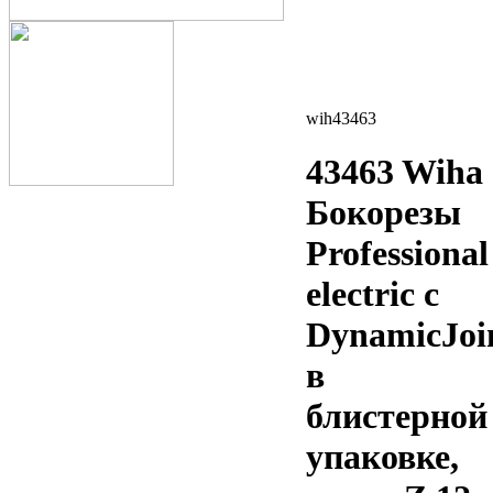
wih43463
43463 Wiha
Бокорезы
Professional
electric с
DynamicJoi
в
блистерной
упаковке,