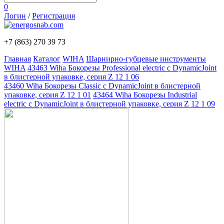
0
Логин
/
Регистрация
+7 (863)
270 39 73
Главная
Каталог
WIHA
Шарнирно-губцевые инструменты
WIHA
43463 Wiha Бокорезы Professional electric с DynamicJoint
в блистерной упаковке, серия Z 12 1 06
43460 Wiha Бокорезы Classic с DynamicJoint в блистерной
упаковке, серия Z 12 1 01
43464 Wiha Бокорезы Industrial
electric с DynamicJoint в блистерной упаковке, серия Z 12 1 09