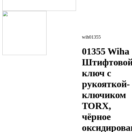
wih01355
01355 Wiha
Штифтово
ключ с
рукояткой-
ключиком
TORX,
чёрное
оксидирова