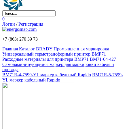
0
Логин
/
Регистрация
+7 (863)
270 39 73
Главная
Каталог
BRADY
Промышленная маркировка
Универсальный термотрансферный принтер BMP71
Расходные материалы для принтера BMP71
BM71-64-427
Самоламинирующийся маркер для маркировки кабеля и
провода
BM71R-4-7599-YL маркер кабельный Rapido
BM71R-5-7599-
YL маркер кабельный Rapido