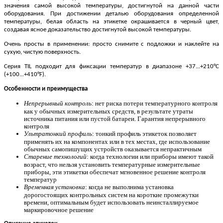
значения самой высокой температуры, достигнутой на данной части
оборудования. При достижении деталью оборудования определенной
температуры, белая область на этикетке окрашивается в черный цвет,
создавая ясное доказательство достигнутой высокой температуры.
Очень просты в применении: просто снимите с подложки и наклейте на
сухую, чистую поверхность.
Серия TIL подходит для фиксации температур в диапазоне +37...+210°C
(+100...+410°F).
Особенности и преимущества
Непрерывный контроль
: нет риска потери температурного контроля
как у обычных измерительных средств, в результате утраты
источника питания или пустой батареи. Гарантия непрерывного
контроля
Ультратонкий профиль
: тонкий профиль этикеток позволяет
применять их на компонентах или в тех местах, где использование
обычных самопишущих устройств оказывается непрактичным
Старение технологий
: когда технологии или приборы имеют такой
возраст, что нельзя установить температурные измерительные
приборы, эти этикетки обеспечат мгновенное решение контроля
температур
Временная установка
: когда не выполнима установка
дорогостоящих контрольных систем на короткие промежутки
времени, оптимальным будет использовать неинсталлируемое
маркировочное решение