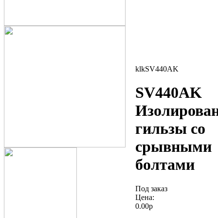
klkSV440AK
SV440AK
Изолирова
гильзы со
срывными
болтами
Под заказ
Цена:
0.00р