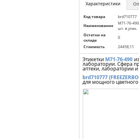
Характеристики
Оп
Код товара
brd710777
M71-76-490 
Наименование
шт. в упак.
Остатки на
0
складе
Стоимость
24458,11
Этикетки
M71-76-490
и
лаборатории. Сфера 
аптеки, лаборатории и
brd710777 (FREEZERB
для мощного цветного