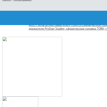
Главная
Каталог
WIHA
Шестигранники и L-ключи WIHA
366BET
40977 Wiha штифтовый ключ TORX со сферической голо
держателе ProStar Stubby, сферическая головка TORX, 