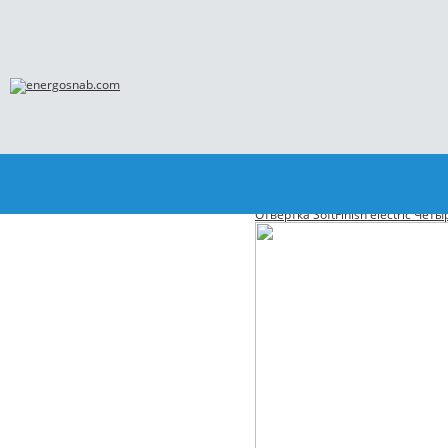
Главная
Каталог
WIHA
Отвертки WIHA
32384 Wiha Отвертка SoftFinish Шл
32383 Wiha Отвертка SoftFinish
Отвертка SoftFinish electric Че