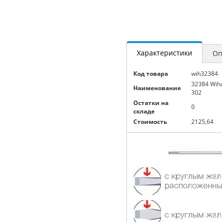
Характеристики
Оп
Код товара
wih32384
32384 Wih
Наименование
302
Остатки на
0
складе
Стоимость
2125,64