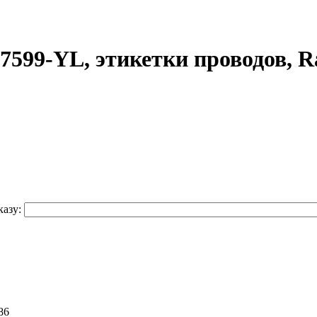
7599-YL, этикетки проводов, R
азу:
86