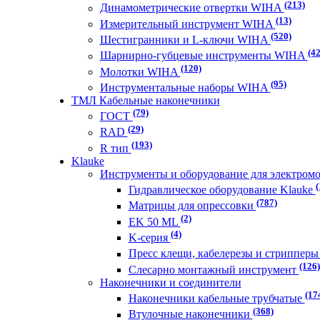
(213)
Динамометрические отвертки WIHA
(13)
Измерительный инструмент WIHA
(520)
Шестигранники и L-ключи WIHA
(42
Шарнирно-губцевые инструменты WIHA
(120)
Молотки WIHA
(95)
Инструментальные наборы WIHA
ТМЛ Кабельные наконечники
(79)
ГОСТ
(29)
RAD
(193)
R тип
Klauke
Инструменты и оборудование для электром
(
Гидравлическое оборудование Klauke
(787)
Матрицы для опрессовки
(2)
EK 50 ML
(4)
K-серия
Пресс клещи, кабелерезы и стриппер
(126)
Слесарно монтажный инструмент
Наконечники и соединители
(17
Наконечники кабельные трубчатые
(368)
Втулочные наконечники