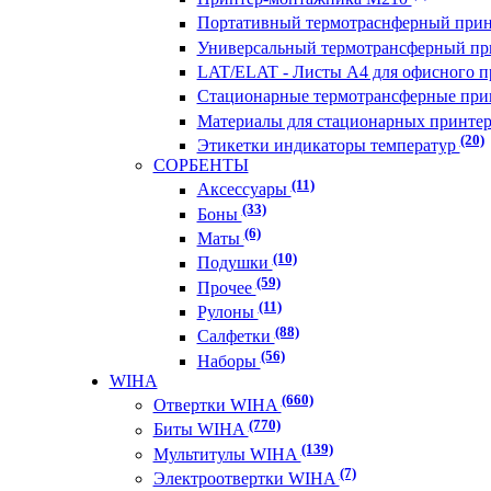
Портативный термотраснферный при
Универсальный термотрансферный п
LAT/ELAT - Листы А4 для офисного 
Стационарные термотрансферные п
Материалы для стационарных принт
(20)
Этикетки индикаторы температур
СОРБЕНТЫ
(11)
Аксессуары
(33)
Боны
(6)
Маты
(10)
Подушки
(59)
Прочее
(11)
Рулоны
(88)
Салфетки
(56)
Наборы
WIHA
(660)
Отвертки WIHA
(770)
Биты WIHA
(139)
Мультитулы WIHA
(7)
Электроотвертки WIHA