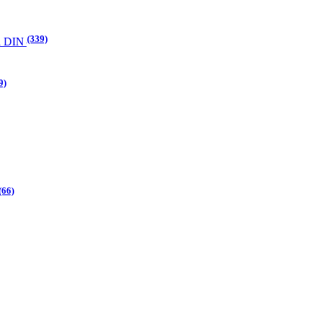
(339)
а DIN
9)
(66)