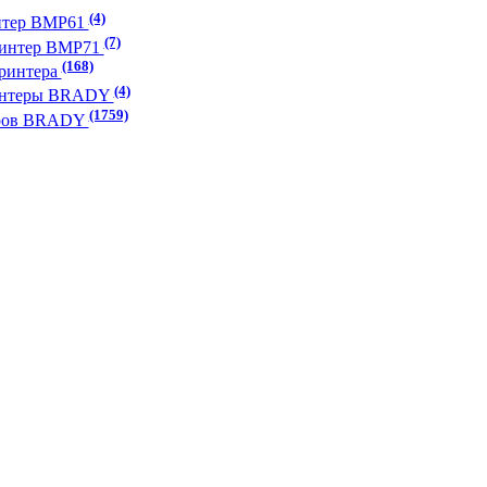
(4)
нтер BMP61
(7)
ринтер BMP71
(168)
принтера
(4)
ринтеры BRADY
(1759)
еров BRADY