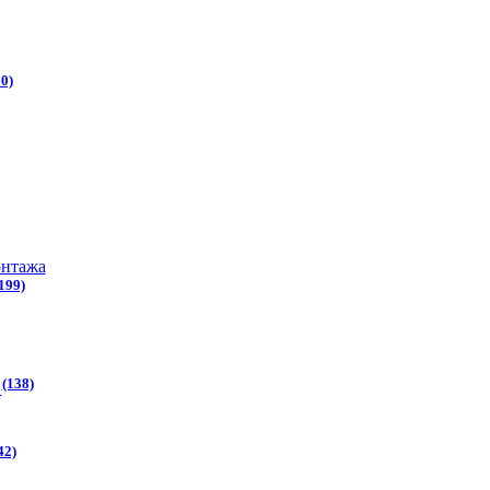
0)
онтажа
199)
(138)
ы
42)