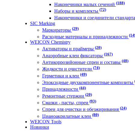
(188)
Наконечники малых сечений
(72)
Наборы и комплекты
Наконечники и соединители стандарт
SIC Marking
(29)
Маркираторы
(14
Расходные материалы и принадлежности
WEICON Chemistry
(20)
Активаторы и праймеры
(167)
Анаэробные клеи фиксаторы
(48)
Антикоррозийонные спреи и составы
(74)
Жидкости и очистители
(49)
Герметики и клеи
Эпоксидные двухкомпонентные композиты
(44)
Принадлежности
(20)
Ремонтные стержни
(93)
Смазки - пасты, спреи
(24)
Спреи для очистки и обезжиривания
(80)
Цианоакрилатные клеи
WEICON Tools
Новинки