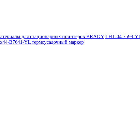
атериалы для стационарных принтеров BRADY
THT-04-7599-YL
x44-B7641-YL термоусадочный маркер