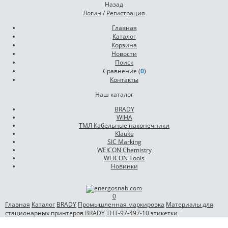
Назад
Логин
/
Регистрация
Главная
Каталог
Корзина
Новости
Поиск
Сравнение (
0
)
Контакты
Наш каталог
BRADY
WIHA
ТМЛ Кабельные наконечники
Klauke
SIC Marking
WEICON Chemistry
WEICON Tools
Новинки
0
Главная
Каталог
BRADY
Промышленная маркировка
Материалы для
стационарных принтеров BRADY
THT-97-497-10 этикетки