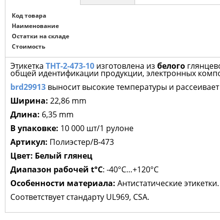
Код товара
Наименование
Остатки на складе
Стоимость
Этикетка
THT-2-473-10
изготовлена из
белого
глянцев
общей идентификации продукции, электронных компо
brd29913
выносит высокие температуры и рассеивает
Ширина:
22,86 mm
Длина:
6,35 mm
В упаковке:
10 000 шт/1 рулоне
Артикул:
Полиэстер/В-473
Цвет:
Белый глянец
Диапазон рабочей t°С
: -40°С…+120°С
Особенности материала:
Антистатические этикетки.
Соответствует стандарту UL969, CSA.