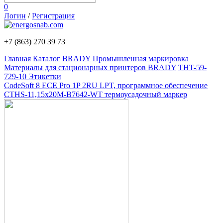
0
Логин
/
Регистрация
+7 (863)
270 39 73
Главная
Каталог
BRADY
Промышленная маркировка
Материалы для стационарных принтеров BRADY
THT-59-
729-10 Этикетки
CodeSoft 8 ECE Pro 1P 2RU LPT, программное обеспечение
CTHS-11,15x20M-B7642-WT термоусадочный маркер