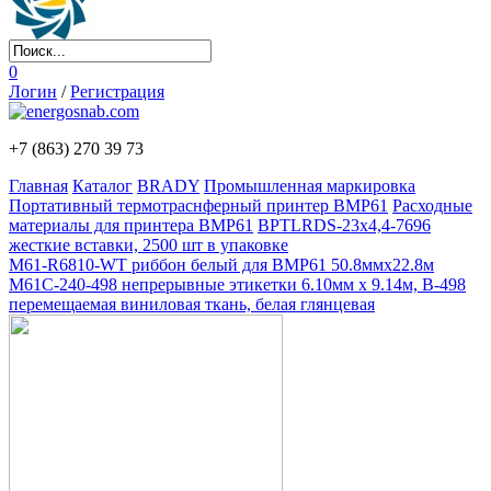
0
Логин
/
Регистрация
+7 (863)
270 39 73
Главная
Каталог
BRADY
Промышленная маркировка
Портативный термотраснферный принтер BMP61
Расходные
материалы для принтера BMP61
BPTLRDS-23x4,4-7696
жесткие вставки, 2500 шт в упаковке
M61-R6810-WT риббон белый для ВМР61 50.8ммх22.8м
M61C-240-498 непрерывные этикетки 6.10мм х 9.14м, B-498
перемещаемая виниловая ткань, белая глянцевая