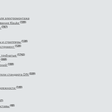
для электромонтажа
(199)
вание Klauke
(787)
и
(138)
ы и стрипперы
(126)
нструмент
(1742)
 трубчатые
(368)
и
(188)
чений
(339)
тели стандарта DIN
(149)
адлежности
67)
(48)
оставы