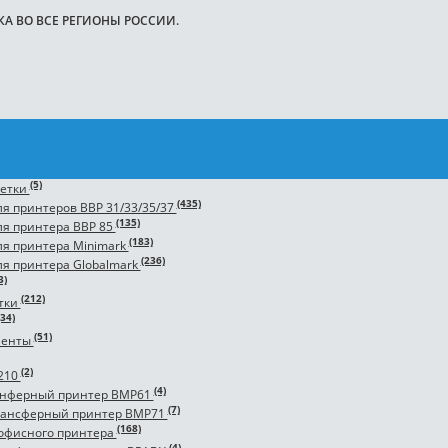
 ВО ВСЕ РЕГИОНЫ РОССИИ.
(5)
метки
(435)
я принтеров BBP 31/33/35/37
(135)
ля принтера BBP 85
(183)
ля принтера Minimark
(236)
я принтера Globalmark
3)
(212)
тки
(34)
(51)
ленты
(2)
210
(4)
снферный принтер BMP61
(7)
рансферный принтер BMP71
(168)
я офисного принтера
(4)