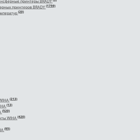
ансферные принтеры BRADY
(1759)
арных принтеров BRADY
(20)
емператур
(213)
 WIHA
(13)
IHA
(520)
A
(420)
нты WIHA
(95)
HA