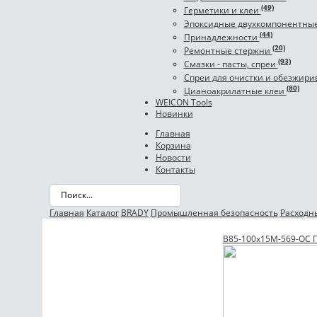
(49)
Герметики и клеи
Эпоксидные двухкомпонентны
(44)
Принадлежности
(20)
Ремонтные стержни
(93)
Смазки - пасты, спреи
Спреи для очистки и обезжир
(80)
Цианоакрилатные клеи
WEICON Tools
Новинки
Главная
Корзина
Новости
Контакты
Главная
Каталог
BRADY
Промышленная безопасность
Расходн
B85-100x15M-569-OC П