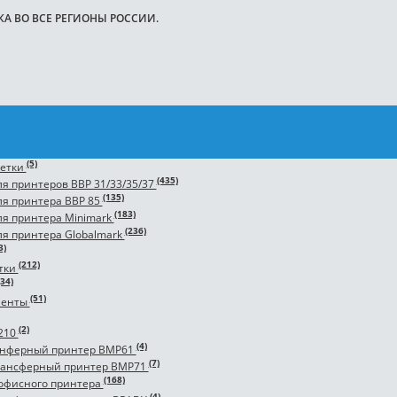
 ВО ВСЕ РЕГИОНЫ РОССИИ.
(5)
метки
(435)
я принтеров BBP 31/33/35/37
(135)
ля принтера BBP 85
(183)
ля принтера Minimark
(236)
я принтера Globalmark
3)
(212)
тки
(34)
(51)
ленты
(2)
210
(4)
снферный принтер BMP61
(7)
рансферный принтер BMP71
(168)
я офисного принтера
(4)