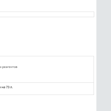
х реагентов
на 73 л.