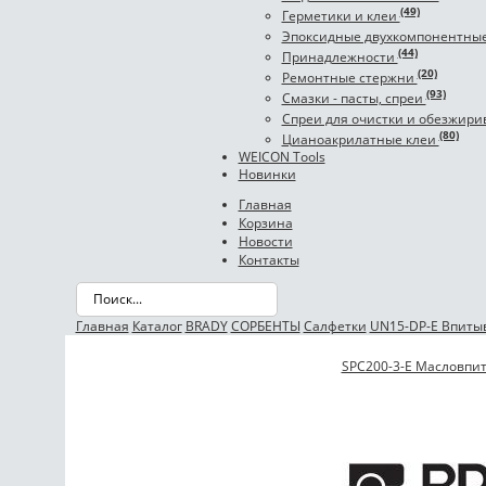
(49)
Герметики и клеи
Эпоксидные двухкомпонентны
(44)
Принадлежности
(20)
Ремонтные стержни
(93)
Смазки - пасты, спреи
Спреи для очистки и обезжир
(80)
Цианоакрилатные клеи
WEICON Tools
Новинки
Главная
Корзина
Новости
Контакты
Главная
Каталог
BRADY
СОРБЕНТЫ
Салфетки
UN15-DP-E Впитыв
SPC200-3-E Масловп