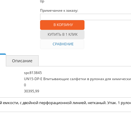
0
р
Примечание к заказу:
В КОРЗИНУ
КУПИТЬ В 1 КЛИК
СРАВНЕНИЕ
Описание
spc813845
UN15-DP-E Впитывающие салфетки в рулонах для химически
0
30395,99
ей емкости, с двойной перфорационной линией, нетканый. Упак. 1 рулон 