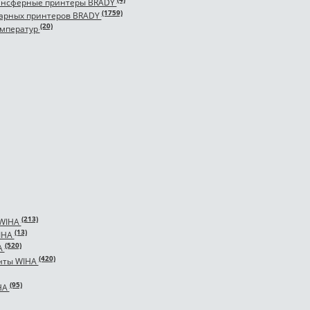
ансферные принтеры BRADY
(1759)
арных принтеров BRADY
(20)
емператур
(213)
 WIHA
(13)
IHA
(520)
A
(420)
нты WIHA
(95)
HA