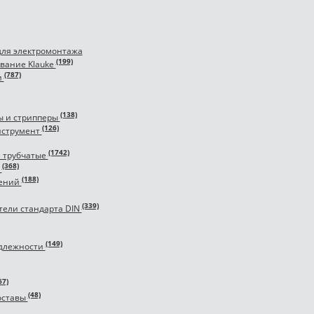
для электромонтажа
(199)
вание Klauke
(787)
и
(138)
ы и стрипперы
(126)
нструмент
(1742)
 трубчатые
(368)
и
(188)
чений
(339)
тели стандарта DIN
(149)
адлежности
67)
(48)
оставы