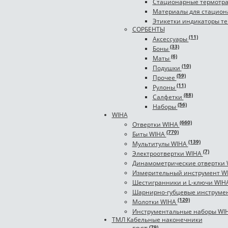
Стационарные термотр
Материалы для стацион
Этикетки индикаторы т
СОРБЕНТЫ
(11)
Аксессуары
(33)
Боны
(6)
Маты
(10)
Подушки
(59)
Прочее
(11)
Рулоны
(88)
Салфетки
(56)
Наборы
WIHA
(660)
Отвертки WIHA
(770)
Биты WIHA
(139)
Мультитулы WIHA
(7)
Электроотвертки WIHA
Динамометрические отвертки
Измерительный инструмент W
Шестигранники и L-ключи WIH
Шарнирно-губцевые инструме
(120)
Молотки WIHA
Инструментальные наборы WI
ТМЛ Кабельные наконечники
(79)