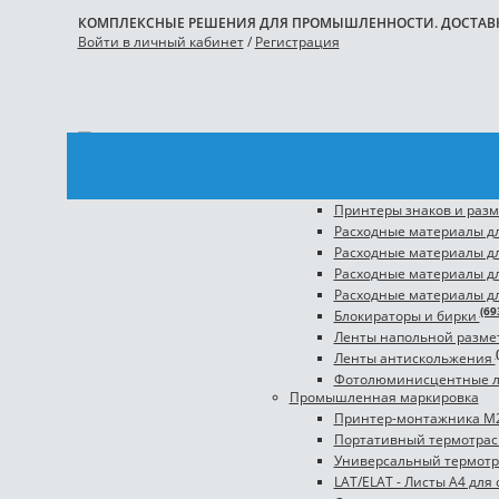
КОМПЛЕКСНЫЕ РЕШЕНИЯ ДЛЯ ПРОМЫШЛЕННОСТИ. ДОСТАВКА
Войти в личный кабинет
/
Регистрация
Каталог
BRADY
Промышленная безопасность
Принтеры знаков и раз
Расходные материалы дл
Расходные материалы д
Расходные материалы д
Расходные материалы дл
(69
Блокираторы и бирки
Ленты напольной разме
Ленты антискольжения
Фотолюминисцентные 
Промышленная маркировка
Принтер-монтажника M
Портативный термотра
Универсальный термот
LAT/ELAT - Листы А4 дл