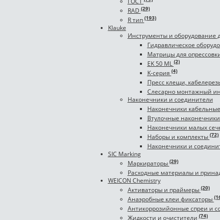
ГОСТ
(29)
RAD
(193)
R тип
Klauke
Инструменты и оборудование 
Гидравлическое оборудо
Матрицы для опрессовк
(2)
EK 50 ML
(4)
K-серия
Пресс клещи, кабелерез
Слесарно монтажный и
Наконечники и соединители
Наконечники кабельные
Втулочные наконечник
Наконечники малых се
(72)
Наборы и комплекты
Наконечники и соедини
SIC Marking
(29)
Маркираторы
Расходные материалы и прин
WEICON Chemistry
(20)
Активаторы и праймеры
(1
Анаэробные клеи фиксаторы
Антикоррозийонные спреи и с
(74)
Жидкости и очистители